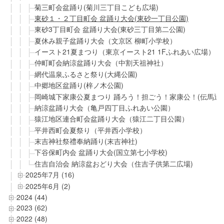
菊三町会盆踊り(菊川三丁目こども広場)
東砂１・２丁目町会 盆踊り大会(東砂一丁目公園)
東砂3丁目町会 盆踊り大会(東砂三丁目第二公園)
夏休み親子盆踊り大会（文京区 柳町小学校）
イースト21夏まつり（東京イースト21 1Fふれあい広場）
仲町町会納涼盆踊り大会（中割天祖神社）
網代温泉ふるさと祭り(大縄公園)
中郷地区盆踊り(梓ノ木公園)
岡崎城下家康公夏まつり 踊ろう！担ごう！家康公！(伝馬通
納涼盆踊り大会（亀戸四丁目ふれあい公園）
猿江地区連合町会盆踊り大会（猿江二丁目公園）
平井西町会夏祭り（平井西小学校）
末吉神社祭禮奉納踊り(末吉神社)
下谷保町内会 盆踊り大会(国立第七小学校)
住吉自治会 納涼盆おどり大会（住吉子供第二広場)
2025年7月 (16)
2025年6月 (2)
2024 (44)
2023 (62)
2022 (48)