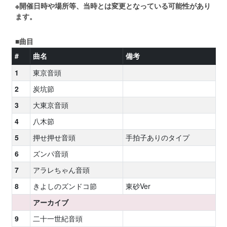
※開催日時や場所等、当時とは変更となっている可能性があり
ます。
■曲目
#
曲名
備考
1
東京音頭
2
炭坑節
3
大東京音頭
4
八木節
5
押せ押せ音頭
手拍子ありのタイプ
6
ズンパ音頭
7
アラレちゃん音頭
8
きよしのズンドコ節
東砂Ver
アーカイブ
9
二十一世紀音頭