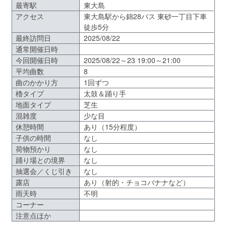
最寄駅
東大島
アクセス
東大島駅から錦28バス 東砂一丁目下車
徒歩5分
最終訪問日
2025/08/22
通常開催日時
今回開催日時
2025/08/22～23 19:00～21:00
平均曲数
8
曲のかかり方
1回ずつ
櫓タイプ
太鼓＆踊り手
地面タイプ
芝生
混雑度
少な目
休憩時間
あり（15分程度）
子供の時間
なし
荷物預かり
なし
踊り場との境界
なし
抽選会／くじ引き
なし
露店
あり（射的・チョコバナナなど）
雨天時
不明
コーナー
注意点ほか